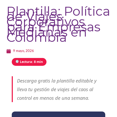
Plantilla: Política
de Viajes
Corporativos
para Empresas
Medianas en
Colombia
9 mayo, 2026
Lectura: 8 min
Descarga gratis la plantilla editable y
lleva tu gestión de viajes del caos al
control en menos de una semana.