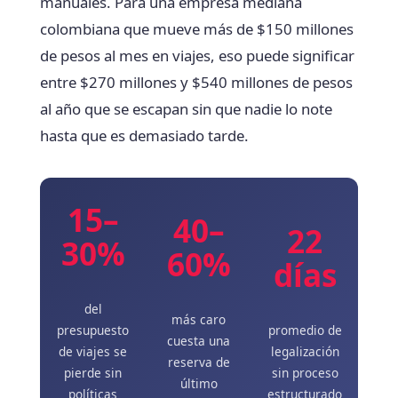
manuales. Para una empresa mediana
colombiana que mueve más de $150 millones
de pesos al mes en viajes, eso puede significar
entre $270 millones y $540 millones de pesos
al año que se escapan sin que nadie lo note
hasta que es demasiado tarde.
15–
40–
22
30%
60%
días
del
más caro
presupuesto
promedio de
cuesta una
de viajes se
legalización
reserva de
pierde sin
sin proceso
último
políticas
estructurado