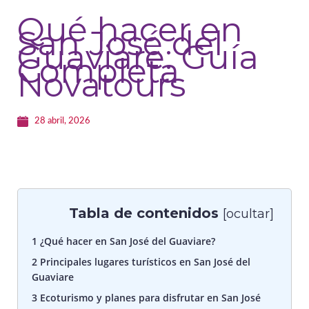
Qué hacer en
San José del
Guaviare: Guía
Completa
Novatours
28 abril, 2026
Tabla de contenidos
[
ocultar
]
1
¿Qué hacer en San José del Guaviare?
2
Principales lugares turísticos en San José del
Guaviare
3
Ecoturismo y planes para disfrutar en San José