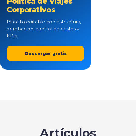
Política de Viajes
Corporativos
Plantilla editable con estructura,
aprobación, control de gastos y
KPIs.
Descargar gratis
Artículos