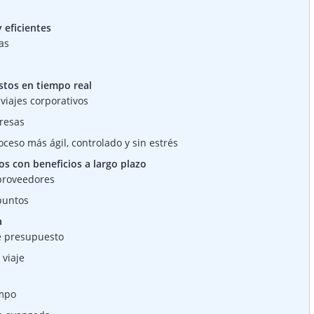
y eficientes
as
astos en tiempo real
viajes corporativos
resas
ceso más ágil, controlado y sin estrés
s con beneficios a largo plazo
 proveedores
puntos
a
e presupuesto
 viaje
empo