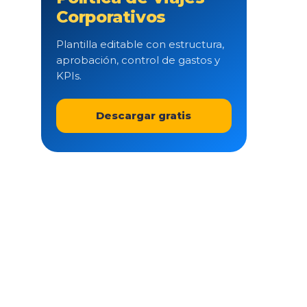
Corporativos
Plantilla editable con estructura,
aprobación, control de gastos y
KPIs.
Descargar gratis