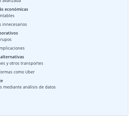
ón avanzada
más económicas
entables
s innecesarios
porativos
grupos
omplicaciones
alternativas
es y otros transportes
taformas como Uber
je
as mediante análisis de datos