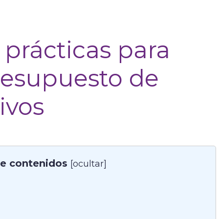
 prácticas para
resupuesto de
ivos
de contenidos
[
ocultar
]